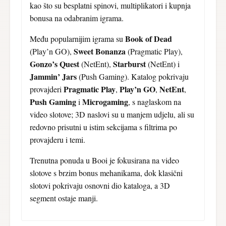
kao što su besplatni spinovi, multiplikatori i kupnja
bonusa na odabranim igrama.
Book of Dead
Među popularnijim igrama su
Sweet Bonanza
(Play’n GO),
(Pragmatic Play),
Gonzo’s Quest
Starburst
(NetEnt),
(NetEnt) i
Jammin’ Jars
(Push Gaming). Katalog pokrivaju
Pragmatic Play
Play’n GO
NetEnt
provajderi
,
,
,
Push Gaming
Microgaming
i
, s naglaskom na
video slotove; 3D naslovi su u manjem udjelu, ali su
redovno prisutni u istim sekcijama s filtrima po
provajderu i temi.
Trenutna ponuda u Booi je fokusirana na video
slotove s brzim bonus mehanikama, dok klasični
slotovi pokrivaju osnovni dio kataloga, a 3D
segment ostaje manji.