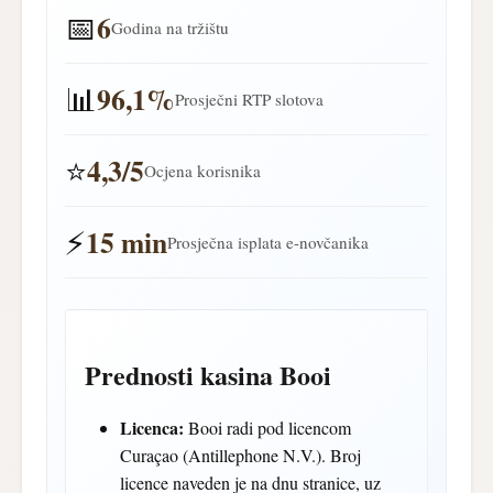
📅
6
Godina na tržištu
📊
96,1%
Prosječni RTP slotova
⭐
4,3/5
Ocjena korisnika
⚡
15 min
Prosječna isplata e-novčanika
Prednosti kasina Booi
Licenca:
Booi radi pod licencom
Curaçao (Antillephone N.V.). Broj
licence naveden je na dnu stranice, uz