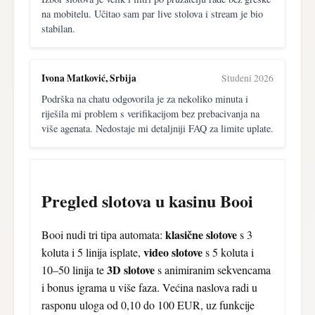
na mobitelu. Učitao sam par live stolova i stream je bio
stabilan.
Ivona Matković, Srbija
Studeni 2026
Podrška na chatu odgovorila je za nekoliko minuta i
riješila mi problem s verifikacijom bez prebacivanja na
više agenata. Nedostaje mi detaljniji FAQ za limite uplate.
Pregled slotova u kasinu Booi
klasične slotove
Booi nudi tri tipa automata:
s 3
video slotove
koluta i 5 linija isplate,
s 5 koluta i
3D slotove
10–50 linija te
s animiranim sekvencama
i bonus igrama u više faza. Većina naslova radi u
rasponu uloga od 0,10 do 100 EUR, uz funkcije