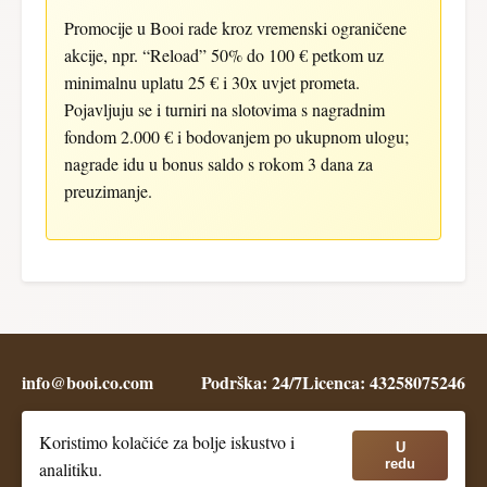
Promocije u Booi rade kroz vremenski ograničene
akcije, npr. “Reload” 50% do 100 € petkom uz
minimalnu uplatu 25 € i 30x uvjet prometa.
Pojavljuju se i turniri na slotovima s nagradnim
fondom 2.000 € i bodovanjem po ukupnom ulogu;
nagrade idu u bonus saldo s rokom 3 dana za
preuzimanje.
info@booi.co.com
Podrška: 24/7
Licenca: 43258075246
Igrajte odgovorno 18+.
Koristimo kolačiće za bolje iskustvo i
U
© 2020 -
2026
Booi.
redu
analitiku.